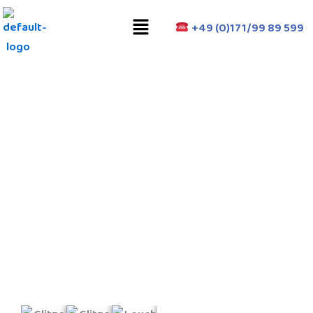
Zum
Menü
Inhalt
+49 (0)171/99 89 599
springen