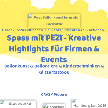
Ballonkünstler München für Events, Firmenfeiern & Aktionen -
Spass mit PEZI - Kreative
mit PEZI Ballonkunst
Highlights für Firmen &
Events
Ballonkunst & Ballontiere & Kinderschminken &
Glitzertattoos
CRAZY Picture