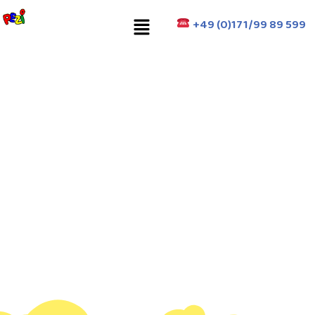
Zum
Menü
+49 (0)171/99 89 599
Inhalt
springen